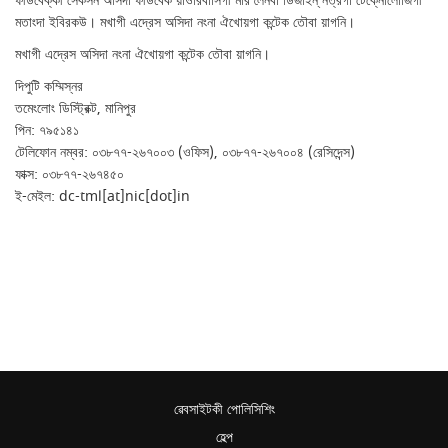
ফীডবেক্কী সেকসন অসিদা ফীডবেক য়াওরিবাসিগী মরি লৈনবা ডিজাইন্ নত্রগা টেক্নোলোজিগী
মতাংদা ইবিরকউ। মখাগী এদ্রেস অসিদা নংনা ঐখোয়গা কন্টেক তৌবা য়াগনি।
মখাগী এদ্রেস অসিদা নংনা ঐখোয়গা কন্টেক তৌবা য়াগনি।
দিপুটি কম্মিস্নর
তমেংলোং ডিস্ট্রিক্ট, মানিপুর
পিন: ৭৯৫১৪১
টেলিফোন নম্বর: ০৩৮৭৭-২৬৭০০৩ (ওফিস), ০৩৮৭৭-২৬৭০০৪ (রেসিদেন্স)
ফাক্স: ০৩৮৭৭-২৬৭৪৫০
ই-মেইল: dc-tml[at]nic[dot]in
ৱেবসাইটকী পোলিসিশিং
হেল্প