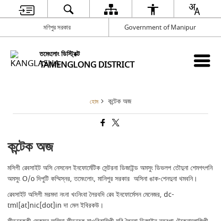
মণিপুর সরকার
Government of Manipur
তমেংলোং ডিস্ট্রিক্ট
TAMENGLONG DISTRICT
কন্টেক অজ
হোম
কন্টেক অজ
মসিগী ৱেবসাইট অসি নেসনেল ইনফোর্মেটিক সেন্টরনা ডিজাইন্ড অমসুং ডিভলপ তৌদুনা শেমগৎপনি
অমসুং O/o দিপুটি কম্মিস্নর, তমেংলোং, মানিপুর সরকার অসিনা ঙাক-শেনদুনা থমবনি।
ৱেবসাইট অসিগী মরমদা নংনা খংনিংবা লৈরবদি ৱেব ইনফোর্মেসন মেনেজর, dc-
tml[at]nic[dot]in দা মেল ইবিরকউ।