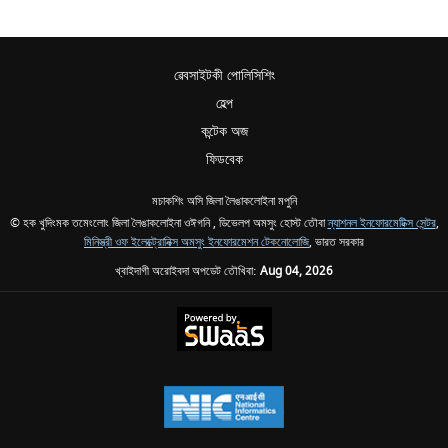
ৱেবসাইটকী পোলিসিশিং
হেল্প
কন্টেক অজ
ফিডবেক
মচাকশিং অসি জিলা লৈঙাকলোইনা মপুনি
© হক খুদিংমক তমেংলোং জিলা লৈঙাকলোইনা ওঈগনি , ডিভেলপ অমসুং হোস্ট তৌবা
ন্যাশনল ইনফোরমেটিক্স সেন্টর
,
মিনিস্ত্রী ওফ ইলেক্ট্রোনিক্স অমসুং ইনফোরমেশন টেকনোলোজি
, ভারত সরকার
খ্বাইদাগী অরোইবদা অপডেট তৌখিবা:
Aug 04, 2026