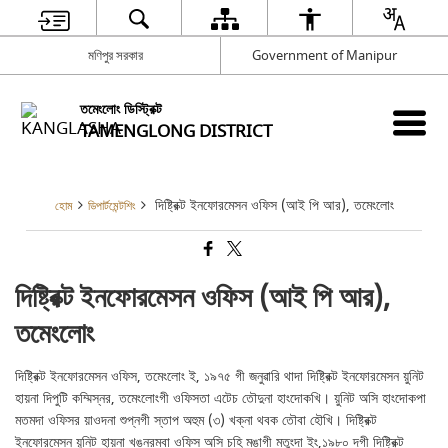
মণিপুর সরকার
Government of Manipur
তমেংলোং ডিস্ট্রিক্ট
TAMENGLONG DISTRICT
দিষ্ট্রিক্ট ইনফোরমেসন ওফিস (আই পি আর), তমেংলোং
হোম
ডিপার্টমেন্টশিং
দিষ্ট্রিক্ট ইনফোরমেসন ওফিস (আই পি আর),
তমেংলোং
দিষ্ট্রিক্ট ইনফোরমেসন ওফিস, তমেংলোং ই, ১৯৭৫ গী জনুৱারি থাদা দিষ্ট্রিক্ট ইনফোরমেসন য়ুনিট
হায়না দিপুটি কম্মিস্নর, তমেংলোংগী ওফিসতা এটেচ তৌদুনা হাংদোকখি। য়ুনিট অসি হাংদোকপা
মতমদা ওফিসর য়াওদনা শুপ্নগী স্তাপ অহুম (৩) খক্না থবক তৌবা হৌখি। দিষ্ট্রিক্ট
ইনফোরমেসন য়ুনিট হায়না খঙনরম্বা ওফিস অসি চহি মঙাগী মতুংদা ইং,১৯৮০ দগী দিষ্ট্রিক্ট