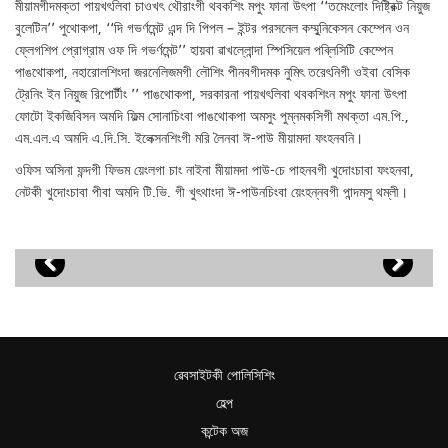
মীয়ামগীদমক্তা পায়খৎলিবা চাওখৎ থৌরাংগী থবকশিং মপুং ফানা উৎপা ‘‘তমেংলোং দিষ্ট্রিক্ট নিয়ুজ
বুলেটিন’’ পুথোকপা, ‘‘দি গভর্ণমেন্ট এন্দ দি পিপল – ইন্টর পরসনেল কম্মু্নিকেসন কেম্পেন ওন
ফ্লেগশিপ প্রোগ্রাম ওফ দি গভর্ণমেন্ট’’ হায়বা ৱাখল্লোন্দা স্পিসিয়েল পব্লিসিটি কেম্পেন
পাঙথোকপা, নহারোলশিংদা জরনেলিজমগী লৌশিং পীনবগীদমক নুমিৎ তরেৎনিগী ওইবা বেসিক
ট্রেনিং ইন নিয়ুজ রিপোর্টীং ’’ পাঙথোকপা, সরকারনা পায়খৎলিবা থবকশিংন মপুং ফানা উৎপা
ফোটো ইকজিবিসন অমদি ফিল্ম সোনাচিংবা পাঙথোকপা অমসুং পুম্নমকসিগী মথক্তা এম.পি.,
এম.এল.এ অমদি এ.দি.সি. ইলেক্সনশিংগী মরি লৈনবা ঈ-পাউ মীয়ামদা ফংহনবনি।
ওফিস অসিনা ফন্দগী ফিভম য়েংলগা চাং নাইনা মীয়ামদা পাউ-চে পাহনবগী খুদোংচাবা ফংহনবা,
নেটকী খুদোংচাবা পীবা অমদি টি.ভি. গী খুৎথাংদা ঈ-পাউনচিংবা য়েংহন্নবগী পান্দমসু থম্লী।
ৱেবসাইটকী পোলিসিশিং
হেল্প
কন্টেক অজ