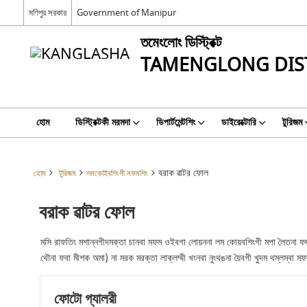
মণিপুর সরকার
Government of Manipur
তমেংলোং ডিস্ট্রিক্ট
TAMENGLONG DIS
হোম
ডিস্ট্রিক্টকী মরমদা
ডিপার্টমেন্টশিং
ডাইরেক্টোরি
টুরিজম
বরাক ৱাটর ফোল
হোম
টুরিজম
লমকোইবশিংগী মফমশিং
বরাক ৱাটর ফোল
মসি রাফতিং মশান্নগীদমক্তা চানবা মফম ওইবগা লোয়ননা লম কোয়বশিংগী মপা লৈতনা 
থৌনা ফবা মীশক অমা) না মরক মরক্তা লাক্লম্মী খংনবা নুংথঙনা য়ৈবগী খুদম থম্লম্বা ম
ফোটো গ্যালরী
বারাক তুরেল