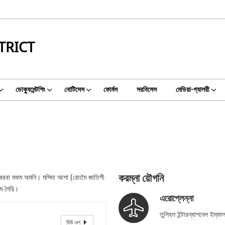
TRICT
ডোক্যুমেন্টশিং
নোটিসেস
ফোর্মস
সরবিসেস
মেডিয়া-গ্যালরী
করম্না য়ৌগনি
ফজরবা মফম অমনি। মসিদা আশা (রোংমৈ জাতিগী
ফম লৈরি।
এরোপ্লেন্না
তুলিহল ইন্টারন্যাশনেল ইম্
বিউ ওল