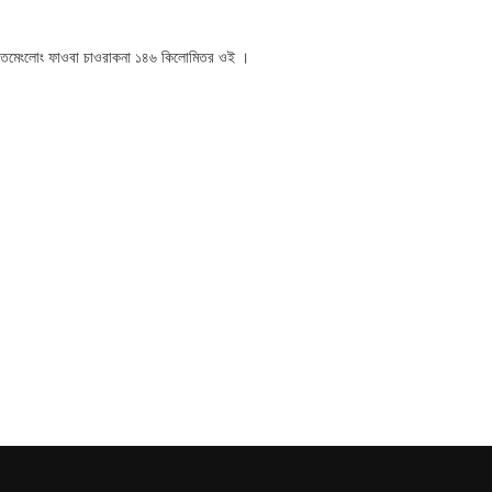
া তমেংলোং ফাওবা চাওরাকনা ১৪৬ কিলোমিতর ওই ।