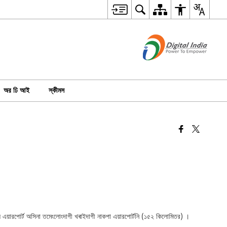
অর ঢি আই
স্কীমস
ফাল এয়ারপোর্ট অসিনা তমেংলোংদাগী খৰাইদাগী নাকপা এয়ারপোর্টনি (১৫২ কিলোমিতর) ।