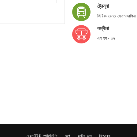
ট্রেন্না
জিরিবম রেলৱে স্তেশনদাগিন
লম্বীনা
এন হস - ৩৭
ৱেবসাইটকী পোলিসিশিং
হেল্প
কন্টেক অজ
ফিডবেক